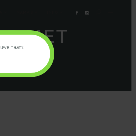
A
MAMA’S
INFO
P MET
ieuwe naam;