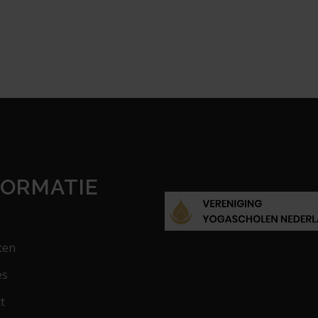
FORMATIE
ten
es
t