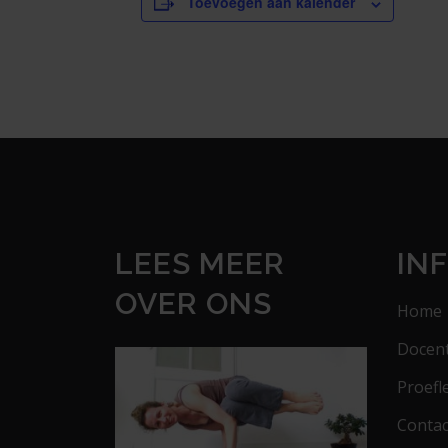
Toevoegen aan kalender
LEES MEER
IN
OVER ONS
Home
Docen
Proefl
Contac