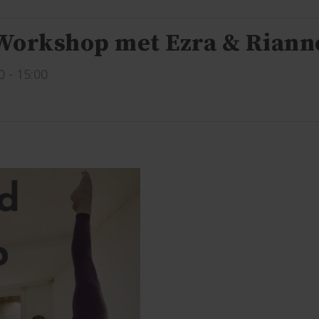
Workshop met Ezra & Riann
0
-
15:00