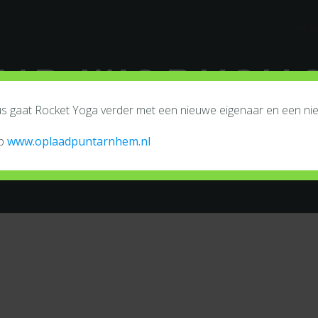
YOG
ND WORKSHO
tus gaat Rocket Yoga verder met een nieuwe eigenaar en een n
IANNE
op
www.oplaadpuntarnhem.nl