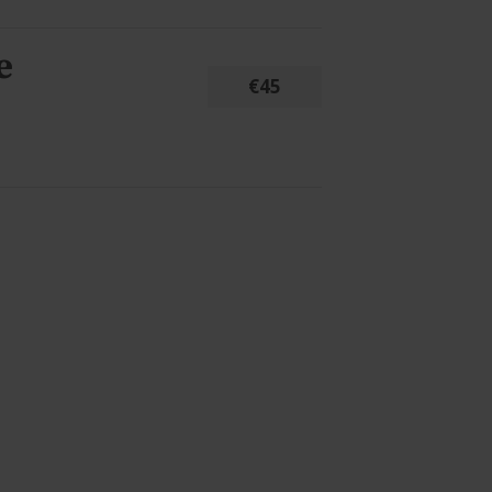
e
€45