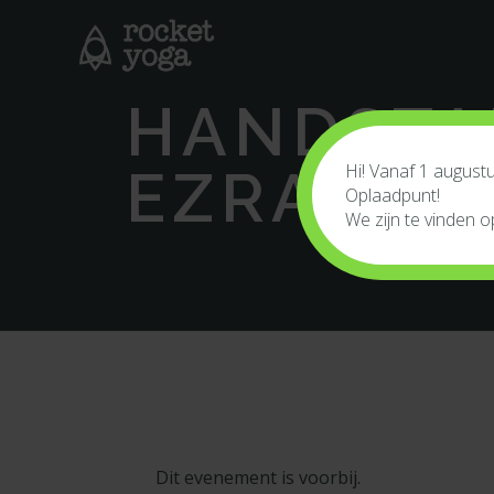
HANDSTA
Hi! Vanaf 1 augus
EZRA & R
Oplaadpunt!
We zijn te vinden 
Dit evenement is voorbij.